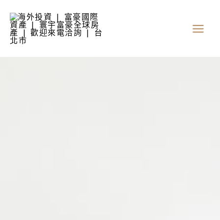
跳
至
主
要
內
容