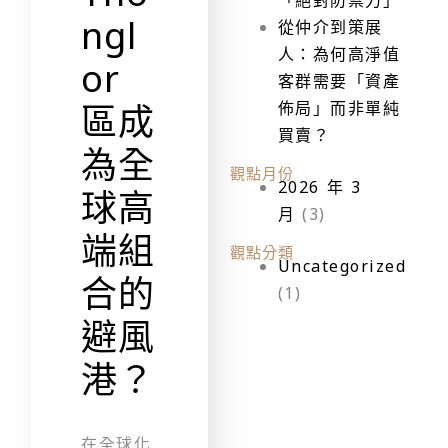
ngl
從仲介到策展
人：為何高淨值
or
客群需要「資產
佈局」而非單純
區成
買賣？
為全
觀點月份
2026 年 3
球高
月
(3)
端組
觀點分類
Uncategorized
合的
(1)
避風
港？
在全球化